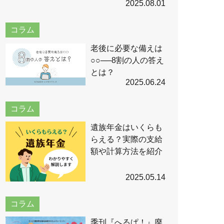
2025.08.01
コラム
老後に必要な備えは
○○──8割の人の答え
とは？
2025.06.24
コラム
遺族年金はいくらも
らえる？実際の支給
額や計算方法を紹介
2025.05.14
コラム
季刊『へるぱ！』廃