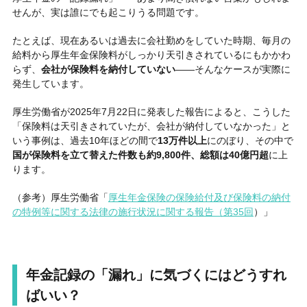
せんが、実は誰にでも起こりうる問題です。
たとえば、現在あるいは過去に会社勤めをしていた時期、毎月の
給料から厚生年金保険料がしっかり天引きされているにもかかわ
らず、
会社が保険料を納付していない
――
そんなケースが実際に
発生しています。
厚生労働省が
2025
年
7
月
22
日に発表した報告によると、こうした
「保険料は天引きされていたが、会社が納付していなかった」と
いう事例は、過去
10
年ほどの間で
13
万件以上
にのぼり、その中で
国が保険料を立て替えた件数も約
9,800
件、総額は
40
億円超
に上
ります。
（参考）厚生労働省「
厚生年金保険の保険給付及び保険料の納付
の特例等に関する法律の施行状況に関する報告（第35回
）」
年金記録の「漏れ」に気づくにはどうすれ
ばいい？