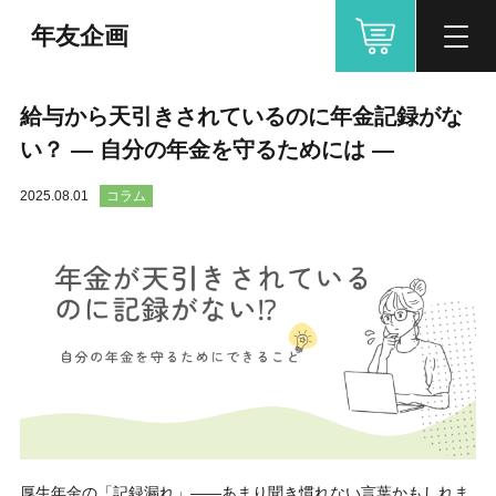
年友企画
給与から天引きされているのに年金記録がな
い？ ― 自分の年金を守るためには ―
2025.08.01
コラム
厚生年金の「記録漏れ」
――
あまり聞き慣れない言葉かもしれま