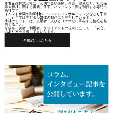
年友企画株式会社は、
公的年金や医療、介護、健康など、社会保
障や福祉に関する書籍、冊子、パンフレット類を刊行する専門出
版社です。
イベント企画や動画制作、システムコンサルティングなども手が
け、近年ではデジタル媒体の制作にも注力しています。
小社のモットーは、生活者一人ひとりの幸せに寄与する情報を発
信すること。
今後も、読者・利用者、クライアントの視点に立って、「安心」
のあり方を追求してまいります。
事業紹介はこちら