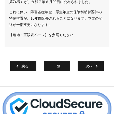
第
74
号）が、令和７年６月
20
日に公布されました。
これに伴い、障害基礎年金・厚生年金の保険料納付要件の
特例措置が、
10
年間延長されることになります。本文の記
述が一部変更になります。
【追補・正誤表ページ】
を参照ください。
戻る
一覧
次へ