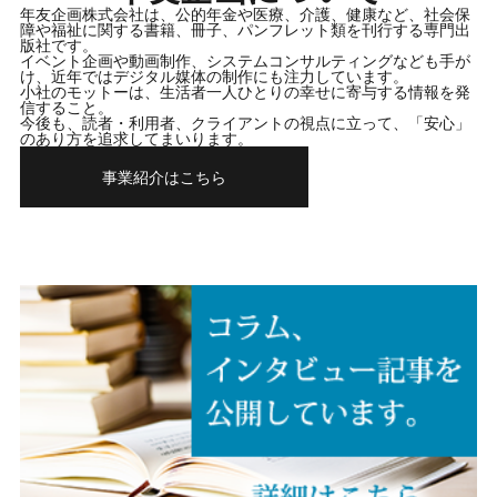
年友企画株式会社は、
公的年金や医療、介護、健康など、社会保
障や福祉に関する書籍、冊子、パンフレット類を刊行する専門出
版社です。
イベント企画や動画制作、システムコンサルティングなども手が
け、近年ではデジタル媒体の制作にも注力しています。
小社のモットーは、生活者一人ひとりの幸せに寄与する情報を発
信すること。
今後も、読者・利用者、クライアントの視点に立って、「安心」
のあり方を追求してまいります。
事業紹介はこちら